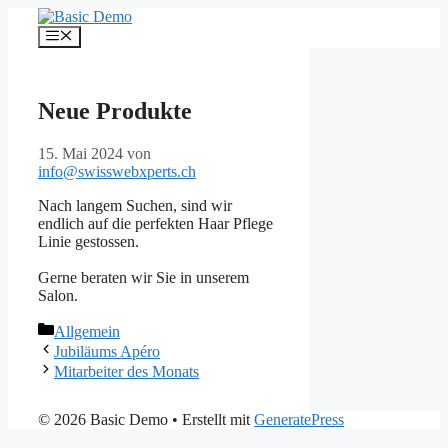
Zum
Inhalt
Menü
springen
Neue Produkte
15. Mai 2024
von
info@swisswebxperts.ch
Nach langem Suchen, sind wir
endlich auf die perfekten Haar Pflege
Linie gestossen.
Gerne beraten wir Sie in unserem
Salon.
Kategorien
Allgemein
Jubiläums Apéro
Mitarbeiter des Monats
© 2026 Basic Demo
• Erstellt mit
GeneratePress